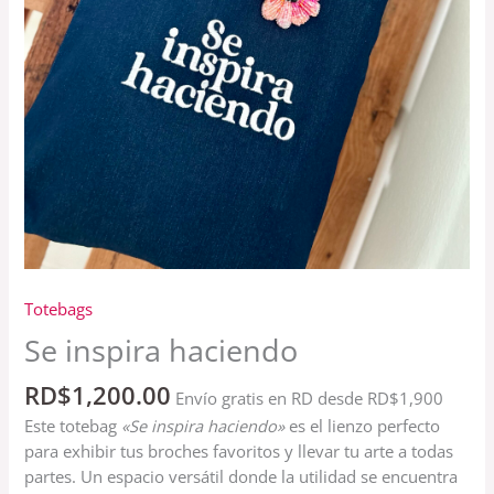
Totebags
Se inspira haciendo
RD$
1,200.00
Envío gratis en RD desde RD$1,900
Este totebag
«Se inspira haciendo»
es el lienzo perfecto
para exhibir tus broches favoritos y llevar tu arte a todas
partes. Un espacio versátil donde la utilidad se encuentra