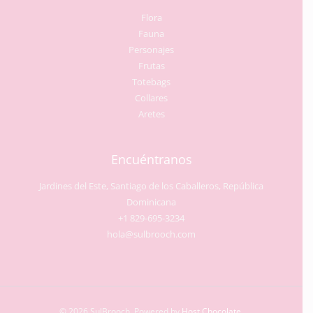
Flora
Fauna
Personajes
Frutas
Totebags
Collares
Aretes
Encuéntranos
Jardines del Este, Santiago de los Caballeros, República
Dominicana
+1 829-695-3234
hola@sulbrooch.com
© 2026 SulBrooch. Powered by
Host Chocolate
.