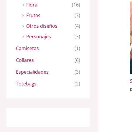
Flora
(16)
Frutas
(7)
Otros diseños
(4)
Personajes
(3)
Camisetas
(1)
Collares
(6)
Especialidades
(3)
Totebags
(2)