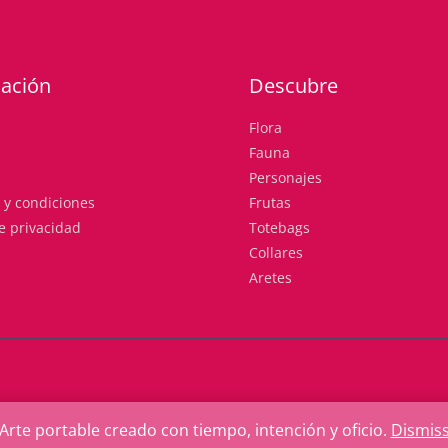
ación
Descubre
Flora
Fauna
Personajes
 y condiciones
Frutas
de privacidad
Totebags
Collares
Aretes
Arte portable creado con tiempo, intención y oficio.
Dismis