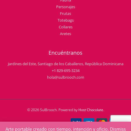
Fauna
Personajes
Frutas
Totebags
Collares
Aretes
Encuéntranos
Jardines del Este, Santiago de los Caballeros, República Dominicana
+1 829-695-3234
hola@sulbrooch.com
© 2026 SulBrooch. Powered by
Host Chocolate
.
Arte portable creado con tiempo, intención y oficio.
Dismiss