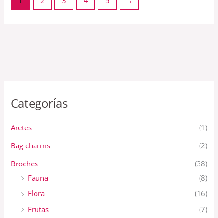
1
2
3
4
5
→
Categorías
Aretes
(1)
Bag charms
(2)
Broches
(38)
Fauna
(8)
Flora
(16)
Frutas
(7)