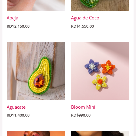
Abeja
Agua de Coco
RD$
2,150.00
RD$
1,550.00
Aguacate
Bloom Mini
RD$
1,400.00
RD$
990.00