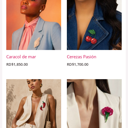
Caracol de mar
Cerezas Pasión
RD$
1,850.00
RD$
1,700.00