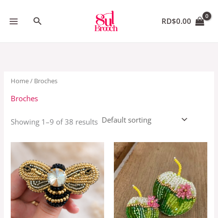
Apply
Skip
to
Search
RD$
0.00
content
Home
/ Broches
Broches
Showing 1–9 of 38 results