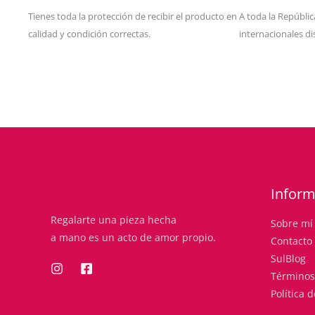
Tienes toda la protección de recibir el producto en
A toda la Repúbli
calidad y condición correctas.
internacionales di
Inform
Regalarte una pieza hecha
Sobre mí
a mano es un acto de amor propio.
Contacto
SulBlog
Términos
Política 