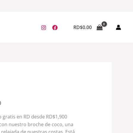
RD$
0.00
o
o gratis en RD desde RD$1,900
l con nuestro broche de coco, una
a relajada de nuestras costas. Está