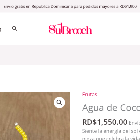
Envío gratis en República Dominicana para pedidos mayores a RD$1,900
Search
g
Frutas
Agua
de
Agua de Coc
Coco
quantity
RD$
1,550.00
Enví
Siente la energía del so
pieza que celebra la vid