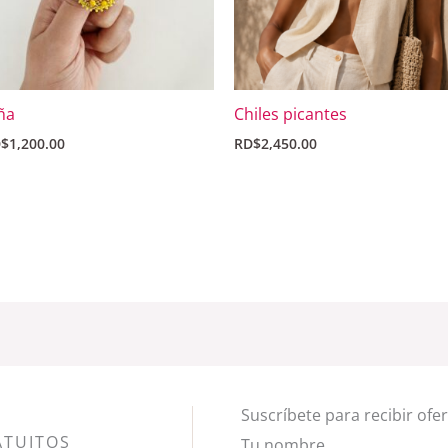
ña
Chiles picantes
D$
1,200.00
RD$
2,450.00
Suscríbete para recibir ofe
ATUITOS
Tu nombre