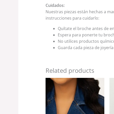
Cuidados:
Nuestras piezas están hechas a mano
instrucciones para cuidarlo:
Quítate el broche antes de en
Espera para ponerte tu broc
No utilices productos químico
Guarda cada pieza de joyería 
Related products