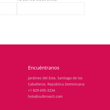
Encuéntranos
Jardines del Este, Santiago de los
Caballeros, República Dominicana
+1 829-695-3234
hola@sulbrooch.com