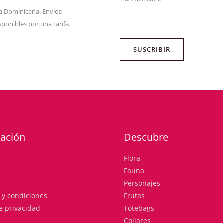
ca Dominicana. Envíos
sponibles por una tarifa.
ación
Descubre
Flora
Fauna
Personajes
 y condiciones
Frutas
de privacidad
Totebags
Collares