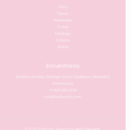
Flora
Fauna
Personajes
Frutas
Totebags
Collares
Aretes
Encuéntranos
Jardines del Este, Santiago de los Caballeros, República
Dominicana
+1 829-695-3234
hola@sulbrooch.com
© 2026 SulBrooch. Powered by
Host Chocolate
.