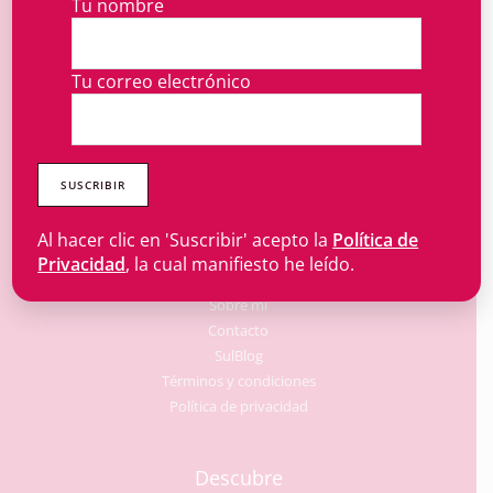
Tu nombre
Tu correo electrónico
Regalarte una pieza hecha
a mano es un acto de amor propio.
Al hacer clic en 'Suscribir' acepto la
Política de
Información
Privacidad
, la cual manifiesto he leído.
Sobre mí
Contacto
SulBlog
Términos y condiciones
Política de privacidad
Descubre