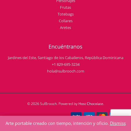
Personajes
Frutas
Totebags
Collares
Aretes
Encuéntranos
Jardines del Este, Santiago de los Caballeros, República Dominicana
+1 829-695-3234
hola@sulbrooch.com
© 2026 SulBrooch. Powered by
Host Chocolate
.
Arte portable creado con tiempo, intención y oficio.
Dismiss