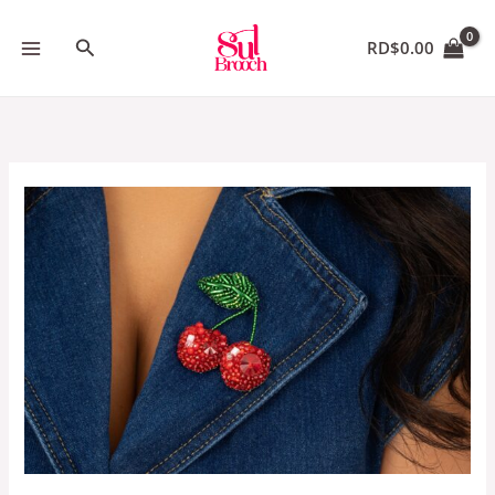
Skip
to
Search
RD$
0.00
content